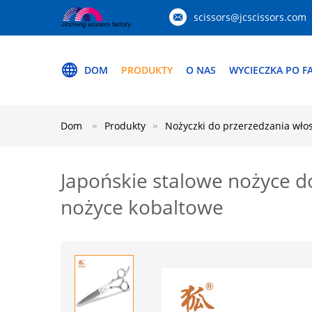
scissors@jcscissors.com
DOM
PRODUKTY
O NAS
WYCIECZKA PO F
Dom
Produkty
Nożyczki do przerzedzania wło
Japońskie stalowe nożyce do
nożyce kobaltowe