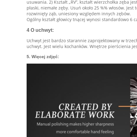
usuwania. 2) Kształt „RV”, kształt wierzchołka zęba je
płaski, niemałe zęby. Usuń około 25 %% włosów. Jest t
rozwinięty ząb, uniesiony względem innych zębów.
Ogólny kształt głowicy tnącej wynosi standardowo 6 c
4
O uchwyt:
Uchwyt jest bardzo starannie zaprojektowany w trzech
uchwyt. Jest wielu kochanków. Wnętrze pierścienia je
5. Więcej zdjęć: