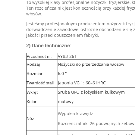
To wysokiej klasy profesjonalne nożyczki fryzjerskie,
Ten rozcieńczalnik jest koniecznością przy każdej fryz
włosów.
Jesteśmy profesjonalnym producentem nożyczek fryzj
doświadczenie zawodowe, ostrożne obchodzenie się z n
jakości przed opuszczeniem fabryki.
2)
Dane techniczne:
VYB3-26T
Przedmiot nr.
Rodzaj
Nożyczki do przerzedzania włosów
6.0 "
Rozmiar
Japonia VG 1: 60–61HRC
Twardość stali
Śruba UFO z łożyskiem kulkowym
Wkręt
matowy
Kolor
Wypukła krawędź
Nóż
Rozcieńczalnik: 26 podwójnych zębów