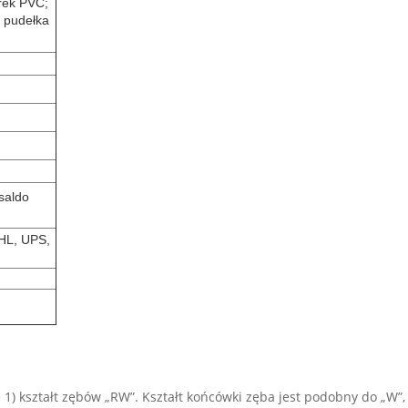
rek PVC;
k pudełka
saldo
DHL, UPS,
e 1) kształt zębów „RW”. Kształt końcówki zęba jest podobny do „W”