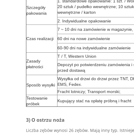
1. standardowe opakowanie: 1 szt. / Wo
20 sztuk / pudełko wewnętrzne; 10 sztu
Szczegóły
wewnętrzne / karton
pakowania
2. Indywidualne opakowanie
7 ~ 10 dni na zamówienie w magazynie,
Czas realizacji
60 dni na nowe zamówienie
60-90 dni na indywidualne zamówienie
T / T, Western Union
Zasady
Depozyt po potwierdzeniu zamówienia i 
płatności
przed dostawą
Wysyłka od drzwi do drzwi przez TNT, 
EMS, Fedex.
Sposób wysyłki
Fracht lotniczy;
Transport morski;
Testowanie
Kupujący stać na opłatę próbną i fracht
próbek
3)
O ostrzu noża
Liczba zębów wynosi 26 zębów. Mają inny typ. Istniej