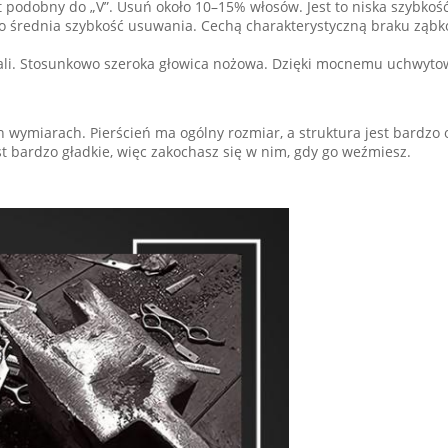
st podobny do „V”. Usuń około 10–15% włosów. Jest to niska szybkość
o średnia szybkość usuwania. Cechą charakterystyczną braku ząbkowa
ali. Stosunkowo szeroka głowica nożowa. Dzięki mocnemu uchwytowi
 wymiarach. Pierścień ma ogólny rozmiar, a struktura jest bardzo 
st bardzo gładkie, więc zakochasz się w nim, gdy go weźmiesz.