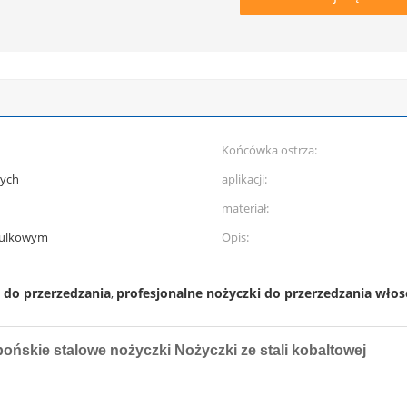
Końcówka ostrza:
nych
aplikacji:
materiał:
kulkowym
Opis:
 do przerzedzania
profesjonalne nożyczki do przerzedzania wło
,
ońskie stalowe nożyczki Nożyczki ze stali kobaltowej