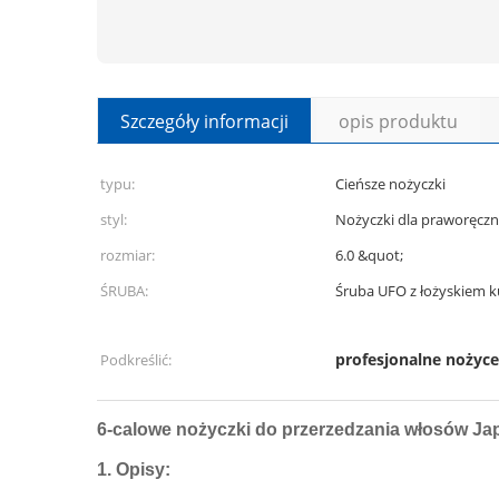
Szczegóły informacji
opis produktu
typu:
Cieńsze nożyczki
styl:
Nożyczki dla praworęcz
rozmiar:
6.0 &quot;
ŚRUBA:
Śruba UFO z łożyskiem 
profesjonalne nożyce
Podkreślić:
6-calowe
nożyczki do przerzedzania włosów Jap
1.
Opisy: