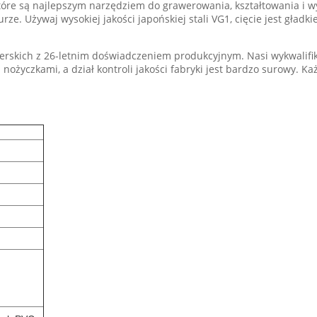
 które są najlepszym narzędziem do grawerowania, kształtowania i 
urze. Używaj wysokiej jakości japońskiej stali VG1, cięcie jest gład
erskich z 26-letnim doświadczeniem produkcyjnym. Nasi wykwalifi
ożyczkami, a dział kontroli jakości fabryki jest bardzo surowy. K