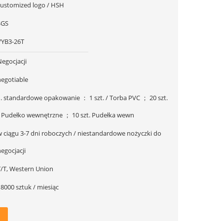
customized logo / HSH
SGS
VYB3-26T
egocjacji
negotiable
1. standardowe opakowanie ： 1 szt. / Torba PVC ； 20 szt.
/ Pudełko wewnętrzne ； 10 szt. Pudełka wewn
w ciągu 3-7 dni roboczych / niestandardowe nożyczki do
egocjacji
T/T, Western Union
8000 sztuk / miesiąc