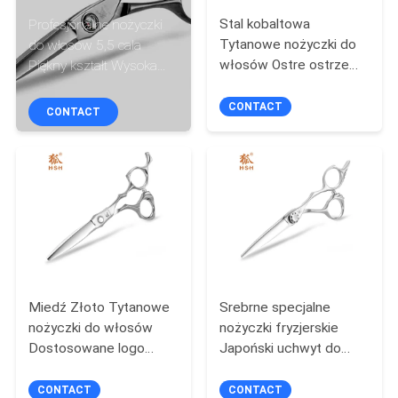
KONTROLA
Stal kobaltowa
Profesjonalne nożyczki
JAKOŚCI
Tytanowe nożyczki do
do włosów 5,5 cala
włosów Ostre ostrze
Piękny kształt Wysoka
Łożysko kulkowe Śruba
ostrość
SKONTAKTUJ
UFO
CONTACT
CONTACT
SIĘ
Z
NAMI
POPROSIĆ
O
WYCENĘ
Miedź Złoto Tytanowe
Srebrne specjalne
nożyczki do włosów
nożyczki fryzjerskie
Dostosowane logo
Japoński uchwyt do
SITEMAP
Wypukła krawędź
grawerowania ze stali
Gładkie dotykanie
440C
CONTACT
CONTACT