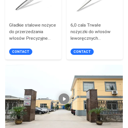
Gładkie stalowe nożyce
6,0 cala Trwałe
do przerzedzania
nożyczki do włosów
włosów Precyzyjne
leworęcznych
ostrze o szerokim łuku
Precyzyjne cięcie
Wysoka ostrość
CONTACT
CONTACT