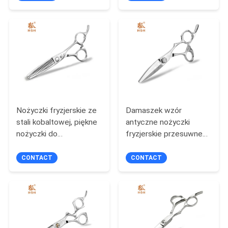
PRIVACY
POLICY
Nożyczki fryzjerskie ze
Damaszek wzór
stali kobaltowej, piękne
antyczne nożyczki
nożyczki do
fryzjerskie przesuwne
przerzedzania włosów
cięcie dostosowane
Dobra stabilność
logo
CONTACT
CONTACT