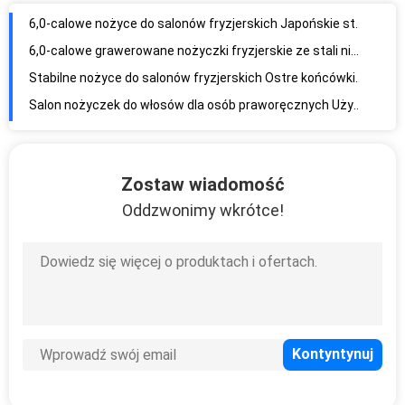
6,0-calowe nożyce do salonów fryzjerskich Japońskie stalowe cięcie przesuwne 440C Wysoka gładkość
6,0-calowe grawerowane nożyczki fryzjerskie ze stali nierdzewnej szczotkowana matowa powierzchnia
Stabilne nożyce do salonów fryzjerskich Ostre końcówki ostrzy Do cięcia włosów Polerowanie powierzchni
Salon nożyczek do włosów dla osób praworęcznych Użyj wypukłego ostrza
Wytrzymałe profesjonalne nożyce fryzjerskie Odporność na zużycie Precyzyjne cięcie
Trwałe nożyce do salonów fryzjerskich Śruba UFO Smooth Handfeel High Precision
Zostaw wiadomość
Kolorowe nożyczki do włosów z tytanu Dobra gładkość Precyzyjne cięcie Wysoka precyzja
Oddzwonimy wkrótce!
Niestandardowe nożyce fryzjerskie z logo do włosów, antyczne nożyczki fryzjerskie ze stali nierdzewnej
Specjalne fryzjerskie nożyczki fryzjerskie Stal nierdzewna Średnia waga
Profesjonalne nożyczki do włosów 5,5 cala Piękny kształt Wysoka ostrość
5,5-calowe nożyczki do cięcia włosów ze stali nierdzewnej Ostre ostrze Końcówki śrub UFO
Japońskie stalowe profesjonalne nożyczki fryzjerskie Odporność na zużycie Precyzyjne cięcie
Srebrne specjalne nożyczki fryzjerskie Japoński uchwyt do grawerowania ze stali 440C
6,0-calowe profesjonalne nożyczki fryzjerskie Ostra końcówka ostrza Cienka głowica tnąca
Profesjonalne nożyczki fryzjerskie, nożyczki z zakrzywionym ostrzem Śruba UFO