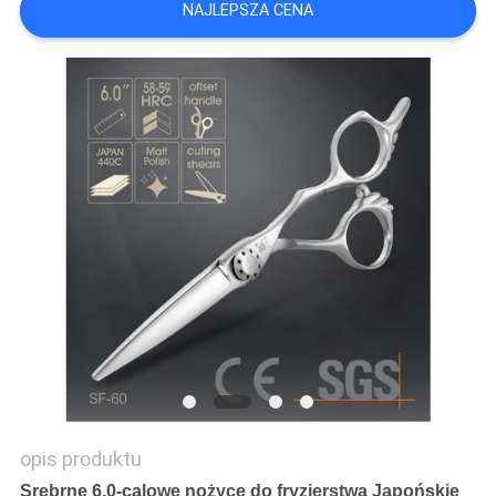
NAJLEPSZA CENA
PRIVACY
POLICY
opis produktu
Srebrne 6,0-calowe nożyce do fryzjerstwa Japońskie