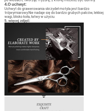
po włosach, tworząc fryzurę, z której możesz być dumny.
4.O uchwyt:
Uchwyt do grawerowania skrzydeł motyla jest bardzo
trójwymiarowy.Nie nadaje się do bardzo grubych palców, lekkiej
wagi, blisko koła, łatwy w użyciu.
5. więcej zdjęć: