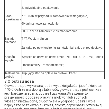
2. Indywidualne opakowanie
Czas
7 ~ 10 dni w przypadku zamówienia w magazynie,
oczekiwania
60 dni na nowe zamówienie
60-90 dni na zamówienie niestandardowe
Zasady
T / T, Western Union
płatności
Zaliczka po potwierdzeniu zamówienia i saldo przed dostawą
Sposób
Wysyłka od drzwi do drzwi przez TNT, DHL, UPS, EMS, Fedex.
wysyłki
Fracht lotniczy;Transport morski;
Testowanie
Kupujący stać na opłatę za próbkę i fracht
próbek
3.O ostrzu noża
Głowica tnąca wykonana jest z wysokiej jakości japońskiej stali
440-C.Ostrze ma dobrą stabilność, głowica tnąca jest cienka i
jest bardziej zręczna, gdy jest używana.Strzyżenie to
przyjemność podczas pracy na mokrych lub suchych
włosach!niezawodna, długotrwała wydajność.Spełni Twoje
najwyższe oczekiwania - kroisz, tniesz, odpychasz i przesuwaj