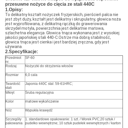
przesuwne nożyce do cięcia ze stali 440C
1.Opisy:
To delikatny kształt nożyczek fryzjerskich, pierścień palca nie
jest zbyt duży, kształt jest delikatny i skrupulatny, głowica noża
jest wyprofilowana, z delikatną rączką do grawerowania
skrzydeł motyla, powierzchnia jest delikatnie matowa,
szlachetna elegancja .Głowica tnąca wykonana jest z wysokiej
jakości japońskiej stali 440-C.Ostrze ma dobrą stabilność,
głowica tnąca jest cienka i jest bardziej zręczna, gdy jest
używana.
2.Specyfikacje:
Przedmiot
SF-60
nr.
Rodzaj
Nożyczki do strzyżenia włosów
Rozmiar
6,0 cala
Twardość
Japonia 440C stal: 59-61HRC;
stali
Wkręt
Śruba regulacyjna
Kolor
matowe wykończenie
Nóż
Wypukła krawędź
Szczegóły
1. standardowe opakowanie: 1 szt. / Worek PVC;20 sztuk /
pakowania
pudełko wewnętrzne; 10 sztuk pudełek wewnętrznych / karton