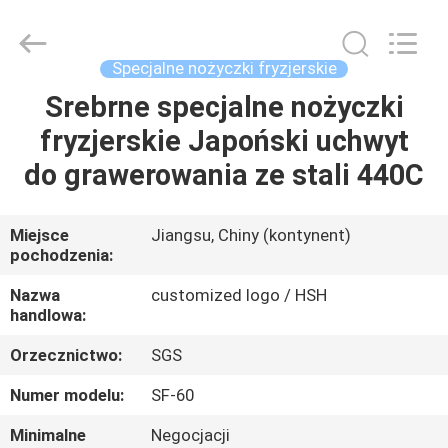
Zhangjiagang
City
Jincheng
Scissors
Co.,
Specjalne nożyczki fryzjerskie
Ltd..
All
Rights
Srebrne specjalne nożyczki
DOM
Reserved.
fryzjerskie Japoński uchwyt
PRODUKTY
do grawerowania ze stali 440C
O
Miejsce
Jiangsu, Chiny (kontynent)
pochodzenia:
NAS
Nazwa
customized logo / HSH
handlowa:
WYCIECZKA
Orzecznictwo:
SGS
PO
FABRYCE
Numer modelu:
SF-60
Minimalne
Negocjacji