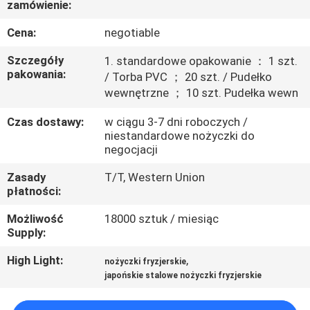
zamówienie:
KONTROLA
JAKOŚCI
Cena:
negotiable
Szczegóły
1. standardowe opakowanie ： 1 szt.
SKONTAKTUJ
pakowania:
/ Torba PVC ； 20 szt. / Pudełko
wewnętrzne ； 10 szt. Pudełka wewn
SIĘ
Z
Czas dostawy:
w ciągu 3-7 dni roboczych /
niestandardowe nożyczki do
NAMI
negocjacji
Zasady
T/T, Western Union
POPROSIĆ
płatności:
O
Możliwość
18000 sztuk / miesiąc
Supply:
WYCENĘ
High Light:
,
nożyczki fryzjerskie
japońskie stalowe nożyczki fryzjerskie
SITEMAP