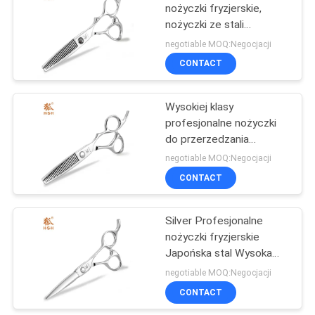
nożyczki fryzjerskie,
nożyczki ze stali
kobaltowej T Kształt
negotiable MOQ:Negocjacji
zęba
CONTACT
Wysokiej klasy
profesjonalne nożyczki
do przerzedzania
włosów do
negotiable MOQ:Negocjacji
grawerowania 26 zębów
CONTACT
Silver Profesjonalne
nożyczki fryzjerskie
Japońska stal Wysoka
wydajność
negotiable MOQ:Negocjacji
CONTACT