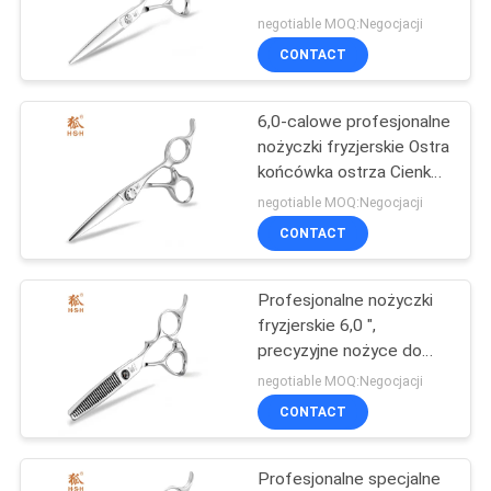
Handfeel High Precision
PRIVACY
negotiable MOQ:Negocjacji
CONTACT
POLICY
6,0-calowe profesjonalne
nożyczki fryzjerskie Ostra
końcówka ostrza Cienka
głowica tnąca
negotiable MOQ:Negocjacji
CONTACT
Profesjonalne nożyczki
fryzjerskie 6,0 ",
precyzyjne nożyce do
cięcia wysokiej klasy
negotiable MOQ:Negocjacji
CONTACT
Profesjonalne specjalne