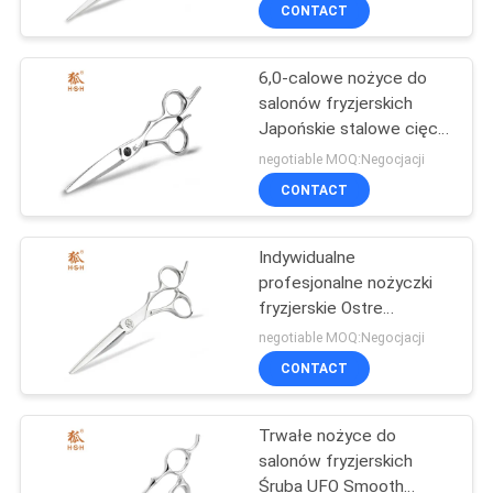
Polerowanie powierzchni
KONTROLA
CONTACT
JAKOŚCI
6,0-calowe nożyce do
salonów fryzjerskich
SKONTAKTUJ
Japońskie stalowe cięcie
SIĘ
przesuwne 440C Wysoka
negotiable MOQ:Negocjacji
gładkość
Z
CONTACT
NAMI
Indywidualne
profesjonalne nożyczki
POPROSIĆ
fryzjerskie Ostre
krawędzie Wygodny
O
negotiable MOQ:Negocjacji
uchwyt
CONTACT
WYCENĘ
Trwałe nożyce do
SITEMAP
salonów fryzjerskich
Śruba UFO Smooth