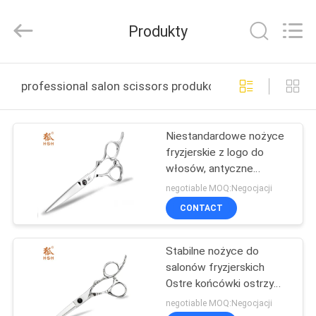
Zhangjiagang
City
Jincheng
Produkty
Scissors
Co.,
Ltd..
All
Rights
DOM
Reserved.
professional salon scissors produkcja online
PRODUKTY
Niestandardowe nożyce
fryzjerskie z logo do
O
włosów, antyczne
NAS
nożyczki fryzjerskie ze
negotiable MOQ:Negocjacji
stali nierdzewnej
CONTACT
WYCIECZKA
Stabilne nożyce do
PO
salonów fryzjerskich
FABRYCE
Ostre końcówki ostrzy
Do cięcia włosów
negotiable MOQ:Negocjacji