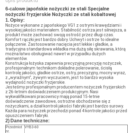
opis produktu
japońskie nożyczki ze stali Specjalne
6-calowe
nożyczki fryzjerskie Nożyczki ze stali kobaltowej
1.
Opisy:
Nożyce wykonane z japońskiego VG1 z ostrymi krawędziami i
wysokiej jakości materiałem. Stabilność ostrza jest silniejsza, a
produkt może zachować swoją ostrość przez długi czas.
Komfort rączki jest bardzo dobry. Uchwyt i ostrze to idealne
połączenie. Zastosowanie nacięcia jest lekkie i gładkie, a
tradycyjna standardowa wkładka ma dużą siłę skrawania, którą
można łatwo obsługiwać nawet w przypadku dużych
elementów.
Konstrukcja łożyska zapewnia precyzyjną precyzję nożyczek,
profesjonalnym technikom dokładne polerowanie, ścisłą
kontrolę jakości, gładkie ostrze, ostry, precyzyjny, mocny wyraz,
z „wyraźnym”, żywym wyczuciem, jest to bardzo wysoka
wydajność nożyczki fryzjerskie.
Jesteśmy profesjonalnym producentem nożyczek fryzjerskich
z 26-letnim doświadczeniem produkcyjnym. Nasi
wykwalifikowani pracownicy mają ponad 15-letnie
doświadczenie zawodowe, ostrożne obchodzenie się z
nożyczkami, a dział kontroli jakości fabryki jest bardzo surowy.
Każda para nożyczek przechodzi ponad 4 kontrole jakości przed
opuszczeniem fabryki.
2)
Dane techniczne:
Przedmiot
VYB3-60
nr.