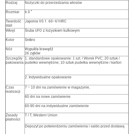
Rodzaj
Nożyczki do przerzedzania włosów
Rozmiar
6.0 "
Twardość
Japonia VG 1: 60–61HRC
stali
Wkręt
Śruba UFO z łożyskiem kulkowym
Kolor
Srebro
Nóż
Wypukła krawędź
26 zębów
Szczegóły
1. standardowe opakowanie: 1 szt. / Worek PVC;
20 sztuk /
pakowania
pudełko wewnętrzne; 10 sztuk pudełka wewnętrzne / karton
2. Indywidualne opakowanie
Czas
7 ~ 10 dni na zamówienie w magazynie,
realizacji
60 dni na nowe zamówienie
60-90 dni na indywidualne zamówienie
Zasady
T / T, Western Union
płatności
Depozyt po potwierdzeniu zamówienia i saldo przed dostawą