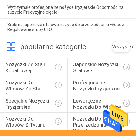
Wytrzymałe profesjonalne nożyce fryzjerskie Odporność na
zużycie Precyzyjne cięcie
Srebrne japońskie stalowe nożyce do przerzedzania włosów
Regulowane śruby UFO
popularne kategorie
Wszystko
Nożyczki Ze Stali 
Japońskie Nożyczki 
Kobaltowej
Stalowe
Nożyczki Do 
Profesjonalne 
Włosów Ze Stali 
Nożyczki Fryzjerskie
Nierdzewnej
Specjalne Nożyczki 
Leworęczne 
Fryzjerskie
Nożyczki Do Włosów
Nożyczki Do 
Nożyczki Do 
Włosów Z Tytanu
Przerzedzania 
Włosów