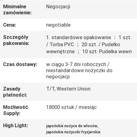
KONTROLA
Minimalne
Negocjacji
zamówienie:
JAKOŚCI
Cena:
negotiable
SKONTAKTUJ
Szczegóły
1. standardowe opakowanie ： 1 szt.
SIĘ
pakowania:
/ Torba PVC ； 20 szt. / Pudełko
wewnętrzne ； 10 szt. Pudełka wewn
Z
NAMI
Czas dostawy:
w ciągu 3-7 dni roboczych /
niestandardowe nożyczki do
negocjacji
POPROSIĆ
Zasady
T/T, Western Union
O
płatności:
WYCENĘ
Możliwość
18000 sztuk / miesiąc
Supply:
SITEMAP
High Light:
,
japońskie nożyce do włosów
japońskie nożyczki fryzjerskie