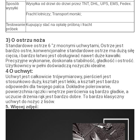
Sposób
Wysyłka od drzwi do drzwi przez TNT, DHL, UPS, EMS, Fedex.
wysyłki
Fracht lotniczy;
Transport morski;
Testowanie
Kupujący stać na opłatę próbną i fracht
próbek
3)
O ostrzu noża
Standardowe ostrze 6 "z mocnymi uchwytami, Ostrze jest
bardzo ostre, konwencjonalne standardowe ostrze ma dużą siłę
cięcia, i bardzo łatwo jest obsługiwać nawet duże kawałki.
Precyzyjne wykonanie, doskonała stabilność, gładkość i ostrość.
Użytkownicy w pełni doświadczą nożyczki idealne.
4
O uchwyt:
Uchwyt jest całkowicie trójwymiarowy, pierścień jest
stosunkowo duży, kształt jest lekki, a kształt jest bardzo
odpowiedni dla twojego palca. Dokładne polerowanie,
powierzchnia rączki i wnętrze pierścienia są bardzo gładkie, a
uczucie drżenia rąk jest bardzo dobre. To bardzo klasyczny
uchwyt do nożyc z lisów.
5. Więcej zdjęć: