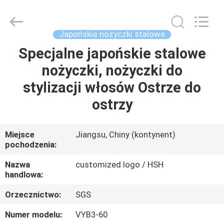
Zhangjiagang
City
Jincheng
Scissors
Co.,
Japońskie nożyczki stalowe
Ltd..
All
Rights
Specjalne japońskie stalowe
DOM
Reserved.
nożyczki, nożyczki do
PRODUKTY
stylizacji włosów Ostrze do
ostrzy
O
NAS
Miejsce
Jiangsu, Chiny (kontynent)
pochodzenia:
WYCIECZKA
Nazwa
customized logo / HSH
handlowa:
PO
Orzecznictwo:
SGS
FABRYCE
Numer modelu:
VYB3-60