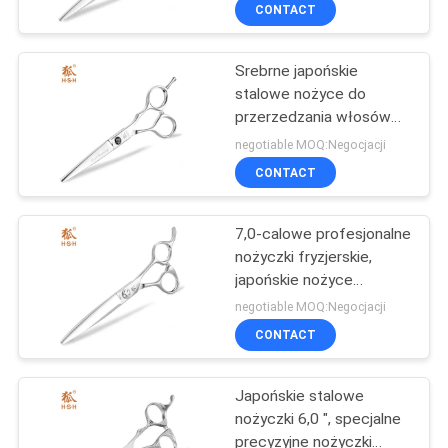
KONTROLA
CONTACT
JAKOŚCI
Srebrne japońskie
stalowe nożyce do
SKONTAKTUJ
przerzedzania włosów
SIĘ
Regulowane śruby UFO
negotiable MOQ:Negocjacji
Z
CONTACT
NAMI
7,0-calowe profesjonalne
nożyczki fryzjerskie,
POPROSIĆ
japońskie nożyce
kobaltowe dla
O
negotiable MOQ:Negocjacji
praworęcznych
CONTACT
WYCENĘ
Japońskie stalowe
SITEMAP
nożyczki 6,0 ", specjalne
precyzyjne nożyczki