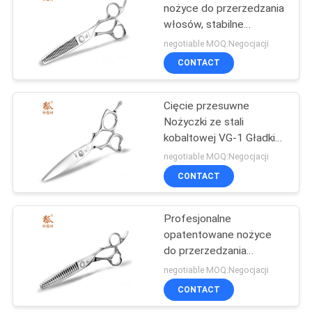
nożyce do przerzedzania
włosów, stabilne
wysokiej klasy japońskie
negotiable MOQ:Negocjacji
nożyce kobaltowe
CONTACT
Cięcie przesuwne
Nożyczki ze stali
kobaltowej VG-1 Gładkie
ścinanie ze stali
negotiable MOQ:Negocjacji
nierdzewnej Poczuj się
CONTACT
Profesjonalne
opatentowane nożyce
do przerzedzania
włosów Ostra końcówka
negotiable MOQ:Negocjacji
ostrza Dobra gładkość
CONTACT