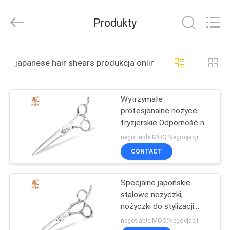
Zhangjiagang
City
Jincheng
Produkty
Scissors
Co.,
Ltd..
All
Rights
DOM
Reserved.
japanese hair shears produkcja online
PRODUKTY
Wytrzymałe
profesjonalne nożyce
O
fryzjerskie Odporność na
NAS
zużycie Precyzyjne
negotiable MOQ:Negocjacji
cięcie
CONTACT
WYCIECZKA
Specjalne japońskie
PO
stalowe nożyczki,
FABRYCE
nożyczki do stylizacji
włosów Ostrze do ostrzy
negotiable MOQ:Negocjacji