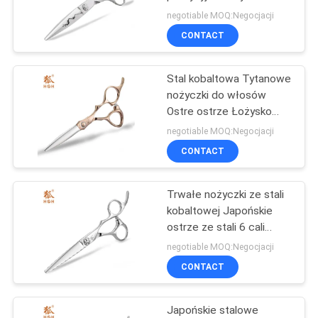
fryzjerskie
PRIVACY
negotiable MOQ:Negocjacji
CONTACT
POLICY
Stal kobaltowa Tytanowe
nożyczki do włosów
Ostre ostrze Łożysko
kulkowe Śruba UFO
negotiable MOQ:Negocjacji
CONTACT
Trwałe nożyczki ze stali
kobaltowej Japońskie
ostrze ze stali 6 cali
Wysoka precyzja
negotiable MOQ:Negocjacji
CONTACT
Japońskie stalowe